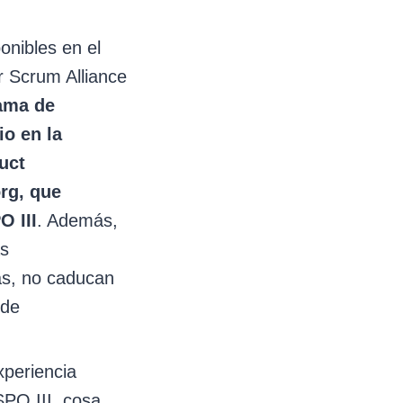
onibles en el
r Scrum Alliance
ama de
io en la
duct
rg, que
O III
. Además,
as
das, no caducan
 de
xperiencia
PO III, cosa