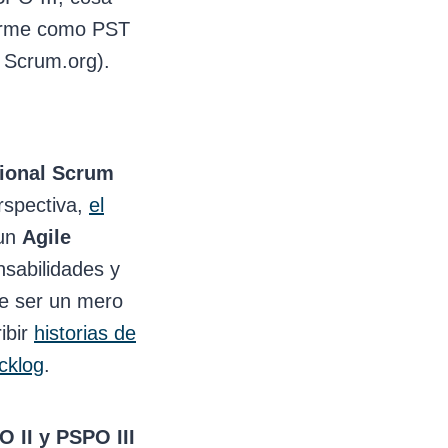
tarme como PST
 Scrum.org).
ional Scrum
rspectiva,
el
 un
Agile
nsabilidades y
e ser un mero
ibir
historias de
cklog
.
O II y PSPO III