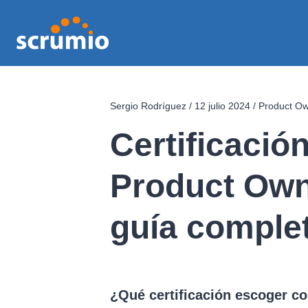
Sergio Rodríguez
/
12 julio 2024
/
Product O
Certificació
Product Own
guía comple
¿Qué certificación escoger c