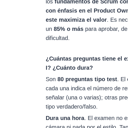
los
fundamentos de Scrum co
con énfasis en el Product Ow
este maximiza el valor
. Es nec
un
85% o más
para aprobar, de 
dificultad.
¿Cuántas preguntas tiene el
I? ¿Cuánto dura?
Son
80 preguntas tipo test
. El
cada una indica el número de r
señalar (una o varias); otras pr
tipo verdadero/falso.
Dura una hora
. El examen no 
cámara ni nada por el estilo. Tan