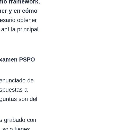
mo framework,
ner y en cómo
esario obtener
ahí la principal
 examen PSPO
 enunciado de
espuestas a
eguntas son del
es grabado con
 solo tienes