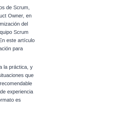
os de Scrum,
duct Owner, en
imización del
 Equipo Scrum
En este artículo
ación para
la práctica, y
situaciones que
o recomendable
de experiencia
ormato es