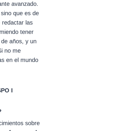
ante avanzado.
 sino que es de
 redactar las
omiendo tener
 de años, y un
Si no me
as en el mundo
SPO I
?
cimientos sobre