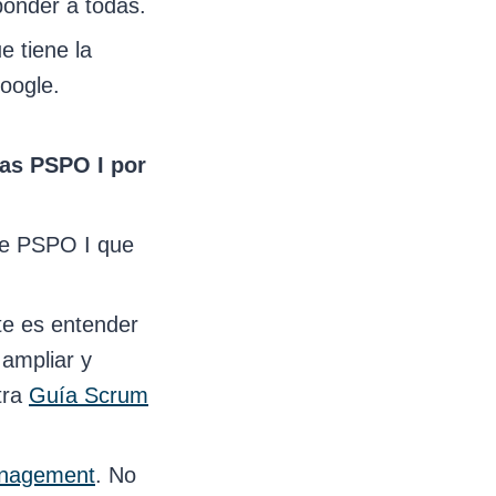
ponder a todas.
e tiene la
oogle.
ras PSPO I por
de PSPO I que
te es entender
 ampliar y
tra
Guía Scrum
anagement
. No