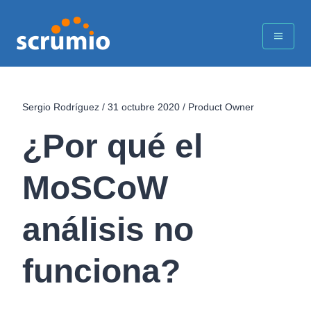
Sergio Rodríguez
/
31 octubre 2020
/
Product Owner
¿Por qué el
MoSCoW
análisis no
funciona?